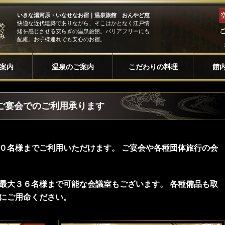
いきな湯河原・いなせなお宿｜温泉旅館 おんやど恵
快適な近代建築でありながら、そこはかとなく江戸情
緒を感じさせる安らぎの温泉旅館。バリアフリーにも
配慮。お子様連れでも安心のお宿。
案内
温泉のご案内
こだわりの料理
館
ご宴会でのご利用承ります
０名様までご利用いただけます。 ご宴会や各種団体旅行の会
最大３６名様まで可能な会議室もございます。 各種備品も取
にご用命ください。