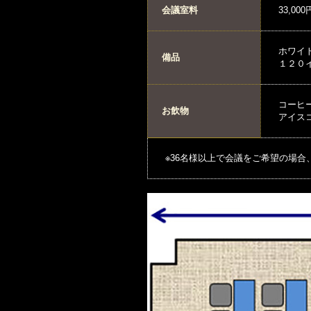
会議室料
33,00
ホワイ
備品
１２０イ
コーヒー
お飲物
アイスコ
※36名様以上で会議をご希望の場