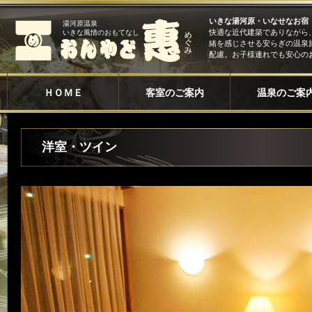
いきな湯河原・いなせなお宿
湯河原温泉
快適な近代建築でありながら
いきな風情のおもてなし
緒を感じさせる安らぎの温泉
配慮。お子様連れでも安心の
ＨＯＭＥ
客室のご案内
温泉のご案
洋室・ツイン