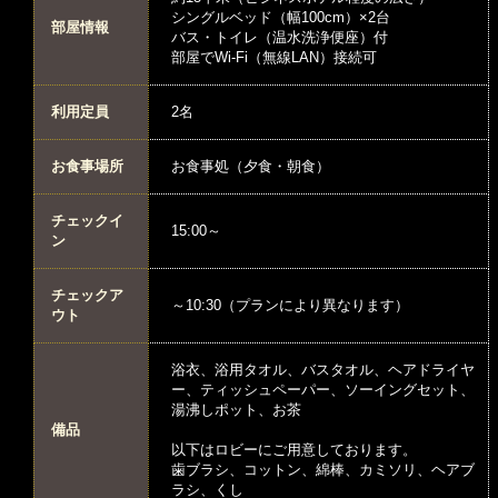
シングルベッド（幅100cm）×2台
部屋情報
バス・トイレ（温水洗浄便座）付
部屋でWi-Fi（無線LAN）接続可
利用定員
2名
お食事場所
お食事処（夕食・朝食）
チェックイ
15:00～
ン
チェックア
～10:30（プランにより異なります）
ウト
浴衣、浴用タオル、バスタオル、ヘアドライヤ
ー、ティッシュペーパー、ソーイングセット、
湯沸しポット、お茶
備品
以下はロビーにご用意しております。
歯ブラシ、コットン、綿棒、カミソリ、ヘアブ
ラシ、くし