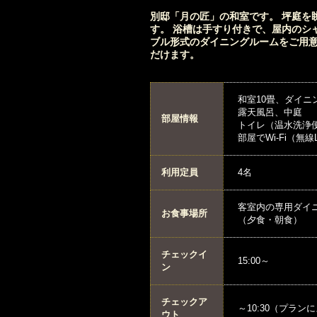
別邸「月の匠」の和室です。 坪庭を
す。 浴槽は手すり付きで、屋内のシ
ブル形式のダイニングルームをご用
だけます。
和室10畳、ダイニ
露天風呂、中庭
部屋情報
トイレ（温水洗浄
部屋でWi-Fi（無
利用定員
4名
客室内の専用ダイ
お食事場所
（夕食・朝食）
チェックイ
15:00～
ン
チェックア
～10:30（プラ
ウト