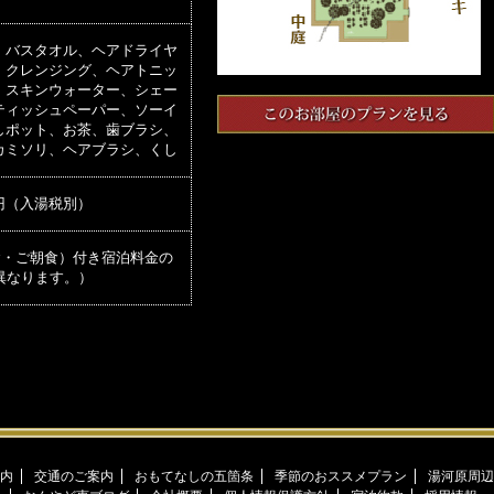
、バスタオル、ヘアドライヤ
、クレンジング、ヘアトニッ
、スキンウォーター、シェー
ティッシュペーパー、ソーイ
しポット、お茶、歯ブラシ、
カミソリ、ヘアブラシ、くし
00円（入湯税別）
食・ご朝食）付き宿泊料金の
異なります。）
内
交通のご案内
おもてなしの五箇条
季節のおススメプラン
湯河原周辺