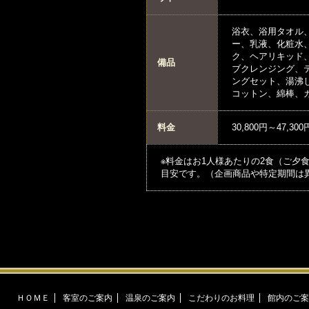
浴衣、浴用タオル
ー、乳液、化粧水
ク、ヘアリキッド
備品
ブクレンジング、
ングセット、湯沸
コットン、綿棒、
料金
30,800円～47,3
※料金はお1人様あたりの2食（ご夕
目安です。（企画商品や特定期間は
ＨＯＭＥ
客室のご案内
温泉のご案内
こだわりのお料理
館内のご案