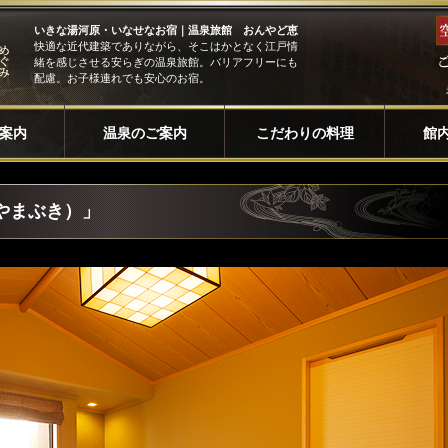
いきな湯河原・いなせなお宿｜温泉旅館 おんやど恵
快適な近代建築でありながら、そこはかとなく江戸情
緒を感じさせる安らぎの温泉旅館。バリアフリーにも
配慮。お子様連れでも安心のお宿。
案内
温泉のご案内
こだわりの料理
館
やまぶき）」